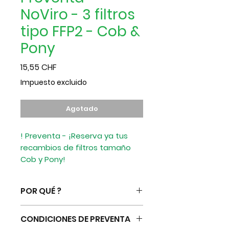
NoViro - 3 filtros
tipo FFP2 - Cob &
Pony
Precio
15,55 CHF
Impuesto excluido
Agotado
! Preventa - ¡Reserva ya tus
recambios de filtros tamaño
Cob y Pony!
Set de 3 filtros tipo FFP2 que
bloquean el 99% de virus y
POR QUÉ ?
bacterias.
La transpirabilidad cumple con
NoViro actúa como barrera, por
EN14683 Tipo IIR (estándar
CONDICIONES DE PREVENTA
un lado filtrando virus y bacterias